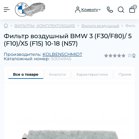
0
Клиенту
ФИЛЬТРЫ, КОМПЛЕКТУЮЩИЕ
Фильтр воздушный
Фильтр
Фильтр воздушный BMW 3 (F30/F80)/ 5
(F10)/X5 (F15) 10-18 (N57)
Производитель:
KOLBENSCHMIDT
0
Каталожный номер:
50014945
Все о товаре
Аналоги
Характеристики
Применим