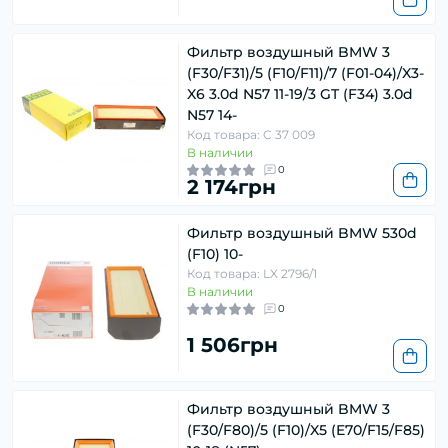
Фильтр воздушный BMW 3
(F30/F31)/5 (F10/F11)/7 (F01-04)/X3-
X6 3.0d N57 11-19/3 GT (F34) 3.0d
N57 14-
Код товара: C 37 009
В наличии
0
2 174грн
Фильтр воздушный BMW 530d
(F10) 10-
Код товара: LX 2796/1
В наличии
0
1 506грн
Фильтр воздушный BMW 3
(F30/F80)/5 (F10)/X5 (E70/F15/F85)